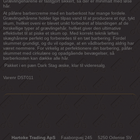
Grævlingehårene er fastgjort sikkert, så der er minimalt med løse
hår.
At påføre barbercreme med en barberkost har mange fordele.
Grævlingehårene holder lige tilpas vand til at producere et rigt, tykt
skum, hvilket oveni er blevet unikt forbedret af blandingen af de
forskellige typer af grævlingehår, hvilket giver den ultimative
effektivitet til at piske et skum op. Med korrekt teknik løftes
skæghårene perfekt og forberedes til en tæt barbering. Fordel
skummet grundigt, og du vil opdage, at en vådbarbering aldrig har
været nemmere. For virkelig at perfektionere din barbering, påfør
skummet med cirkulære og opadgående bevægelser, så
barberkosten kan dække alle hår.
Pakket i en pæn Dark Stag æske, klar til videresalg.
Varenr DST011
Hartoke Trading ApS
Faaborgvej 245
5250 Odense SV