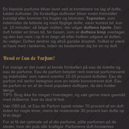
En klassisk parfume bliver lavet ved at kombinere tre lag af dufte,
kaldet duftnoter. De forskellige duftnoter bliver enten fremstillet
kunstigt eller kommer fra frugter og blomster.
Topnoten
, som
indeholder de letteste og mest flygtige dufte, varer kortest tid, kun
ca. 10 minutter; så følger midten, der udgør
duftens hjerte
. Den
duft holder en times tid, før basen, som er
duftens krop
overtager,
og den kan vare i op til et døgn alt efter hvilken udgave af duften,
du vælger. Duften ændrer sig altså ganske drastisk, hvilket er værd
at have med i tankerne, inden du bestemmer dig for en ny duft.
Hvad er Eau de Parfum?
For mange er det svært at kende forskellen på eau de toilette og
eau de parfume. Eau de parfum betyder rent oversat parfumevand
og indeholder som nævnt ovenfor 10-20 procent duftolier. Eau de
parfum må derfor betegnes som en relativ koncentreret duft. Eau
de parfum er en af de mest populære dufttyper, da den holder
længe.
TIPS: Brug ikke for meget i hverdagen, og vær gerne mere gavmild
med dråberne, hvis du skal til fest.
Vær OBS på, at Eau de Parfum typisk mister 70 procent af sin duft
inden for nogle timer, mens de resterende 30 procent kan dufte op
til et døgn.
For at få det optimale ud af din parfume, påfø parfumen på de
steder, hvor din puls slår kraftigst. Parfumens duft forstærkes