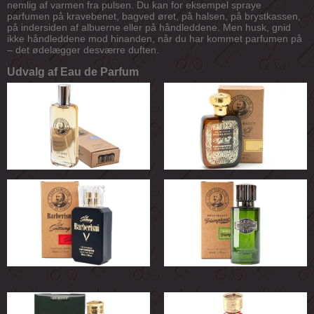
nemlig af varmen fra pulsen. Du kan for eksempel spraye
parfumen på kravebenet, bagved øret, på halsen, på brystkassen,
på indersiden af albuerne eller på håndleddene. Men husk, gnid
ikke håndleddene mod hinanden, når du har kommet parfumen på
– det ødelægger desværre duften.
Udvalg af Eau de Parfum