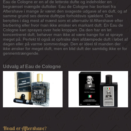
Eau de Cologne er en af de letteste dufte og indeholder en
begrænset mængde duftolier. Eau de Cologne har bortset fra
Aftershave i mange år været den svageste udgave af en duft, og af
samme grund ses denne dufttype forholdsvis sjældent. Den
benyttes i dag mest af mænd som et alternativ til Aftershave efter
barbering eller hvor man ikke ønsker en markant duft. En Eau de
Cologne kan sprayes over hele kroppen. Da den har en let
koncentreret duft, behøver man ikke at være bange for at spraye
meget på. Perfekt til også at opfriske den afdæmpede duft i løbet af
dagen eller på varme sommerdage. Den er ideel til manden der
ikke ønsker for meget duft, men en blid duft der samtidig ikke er for
gennemtrængende.
Udvalg af Eau de Cologne
Hvad er Aftershave?