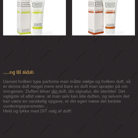
....og til sidst:
Uanset hvilken type parfume man måtte vælge og hvilken duft, så
er denne duft meget mere end bare en duft man sprøjter på om
morgenen. Duften bliver
din
duft, din signatur, din identitet. Det
vigtigste vil altid være, at man selv kan lide duften, og selvom det
kan være en vanskelig opgave, er din egen næse det bedste
vurderingsparameter....
Held og lykke med DIT valg af duft!