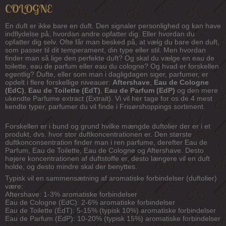
COLOGNE
En duft er ikke bare en duft. Den signaler personlighed og kan have
indflydelse på, hvordan andre opfatter dig. Eller hvordan du
opfatter dig selv. Ofte får man besked på, at vælg du bare den duft,
som passer til dit temperament, din type eller stil. Men hvordan
finder man så lige den perfekte duft? Og skal du vælge en eau de
toilette, eau de parfum eller eau du cologne? Og hvad er forskellen
egentlig? Dufte, eller som man i dagligdagen siger, parfumer, er
opdelt i flere forskellige niveauer:
Aftershave
,
Eau de Cologne
(EdC)
,
Eau de Toilette (EdT)
,
Eau de Parfum (EdP)
og den mere
ukendte Parfume extract (Extrait). Vi vil her tage for os de 4 mest
kendte typer, parfumer du vil finde i Frisørshoppings sortiment.
Forskellen er i bund og grund hvilke mængde duftolier der er i et
produkt, dvs. hvor stor duftkoncentrationen er. Den største
duftkonconsentration finder man i ren parfume, derefter Eau de
Parfum, Eau de Toilette, Eau de Cologne og Aftershave. Desto
højere koncentrationen af duftstoffe er, desto længere vil en duft
holde, og desto mindre skal der benyttes.
Typisk vil en sammensætning af aromatiske forbindelser (duftolier)
være:
Aftershave: 1-3% aromatiske forbindelser
Eau de Cologne (EdC): 2-6% aromatiske forbindelser
Eau de Toilette (EdT): 5-15% (typisk 10%) aromatiske forbindelser
Eau de Parfum (EdP): 10-20% (typisk 15%) aromatiske forbindelser