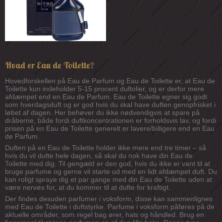
Hvad er Eau de Toilette?
Hovedforskellen på Eau de Parfum og Eau de Toilette er, at Eau de
Toilette kun indeholder 5-15 procent duftolier, og er derfor mere
afdæmpet end en Eau de Parfum. Eau de Toilette egner sig godt
som hverdagsduft og er god hvis du skal have duften genopfrisket i
løbet af dagen. Her behøver du ikke nødvendigvis at spare på
dråberne, både fordi duftkoncentrationen er forholdsvis lav, og fordi
prisen på en Eau de Toilette generelt er lavere/billigere end en Eau
de Parfum.
Duften på en Eau de Toilette holder ikke mere end tre timer – så
hvis du vil dufte hele dagen, så skal du nok have din Eau de
Toilette med dig. Til gengæld er den god, hvis du ikke er vant til at
bruge parfume og gerne vil starte ud med en lidt afdæmpet duft. Du
kan roligt spraye dig et par gange med din Eau de Toilette uden at
være nervøs for, at du kommer til at dufte for kraftigt.
Der findes desuden parfumer i voksform, disse kan sammenlignes
med Eau de Toilette i duftstyrke. Parfume i voksform påføres på de
aktuelle områder, som regel bag ører, hals og håndled. Brug en