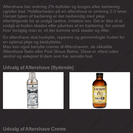
Aftershave har omkring 2% duftolier og bruges efter barbering
og/eller bad. Holdbarheden på en aftershave er omkring 2-3 timer.
Uanset typen af barbering er det nødvendig med pleje
efterfølgende for at undgå rødme, irritation osv. Det er ikke til at
undgå at huden skades eller påvirkes af en barbering, for uanset
hvor forsigtig man er, vil der komme små skader og rifter.
En aftershave skal beskytte, reparere og gennemfugte huden for
en optimal pleje og beskyttelse.
Man kan også benytte cremer til Aftershavem, de såkaldte
Aftershave Balm eller Post Shave Balms. Disse er oftest uden
akohol og velegnet til dem som har sensitiv hud.
Udvalg af Aftershave (flydende)
Udvalg af Aftershave Creme