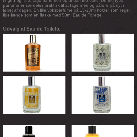
fingernegl til at tage parfumen op af den lille boks. Denne type
parfume er særdeles praktisk til at tage med og påføre på nyt i
løbet af dagen. En lille voksparfume på 15-20ml holder som regel
lige længe som en flaske med 50ml Eau de Toilette.
Udvalg af Eau de Toilette