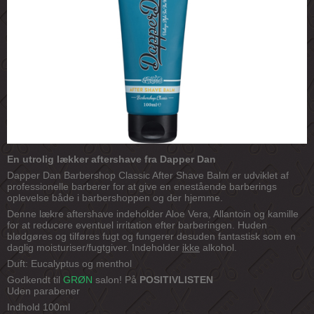
En utrolig lækker aftershave fra Dapper Dan
Dapper Dan Barbershop Classic After Shave Balm er udviklet af
professionelle barberer for at give en enestående barberings
oplevelse både i barbershoppen og der hjemme.
Denne lækre aftershave indeholder Aloe Vera, Allantoin og kamille
for at reducere eventuel irritation efter barberingen. Huden
blødgøres og tilføres fugt og fungerer desuden fantastisk som en
daglig moisturiser/fugtgiver. Indeholder
ikke
alkohol.
Duft: Eucalyptus og menthol
Godkendt til
GRØN
salon! På
POSITIVLISTEN
Uden parabener
Indhold 100ml