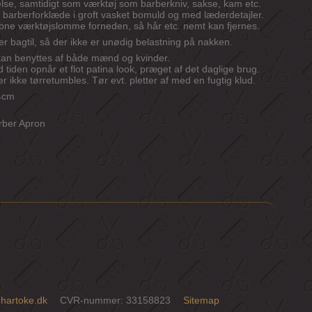
lse, samtidigt som værktøj som barberkniv, sakse, kam etc.
 barberforklæde i groft vasket bomuld og med læderdetajler.
åbne værktøjslomme forneden, så hår etc. nemt kan fjernes.
r bagtil, så der ikke er unødig belastning på nakken.
kan benyttes af både mænd og kvinder.
d tiden opnår et flot patina look, præget af det daglige brug.
 ikke tørretumbles. Tør evt. pletter af med en fugtig klud.
64cm
rber Apron
hartoke.dk
CVR-nummer
:
33158823
Sitemap