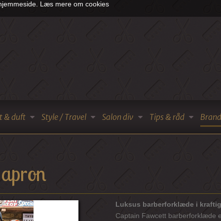
s hjemmeside.
Læs mere om cookies
t & duft
Style / Travel
Salon div
Tips & råd
Brand
 apron
Luksus barberforklæde i krafti
Captain Fawcett barberforklæde er