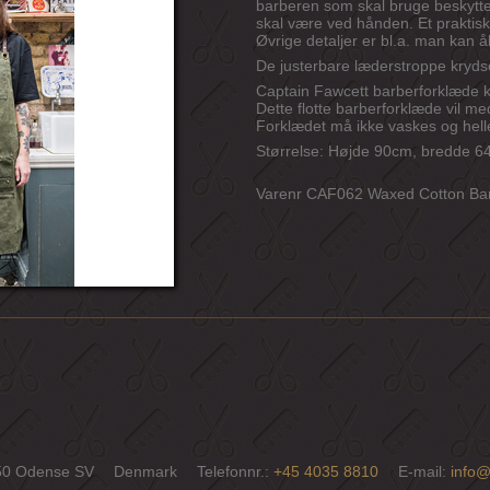
barberen som skal bruge beskytte
skal være ved hånden. Et praktisk
Øvrige detaljer er bl.a. man kan 
De justerbare læderstroppe krydse
Captain Fawcett barberforklæde 
Dette flotte barberforklæde vil me
Forklædet må ikke vaskes og heller
Størrelse: Højde 90cm, bredde 
Varenr CAF062 Waxed Cotton Ba
50 Odense SV
Denmark
Telefonnr.
:
+45 4035 8810
E-mail
:
info@