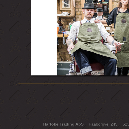
Hartoke Trading ApS
Faaborgvej 245
52