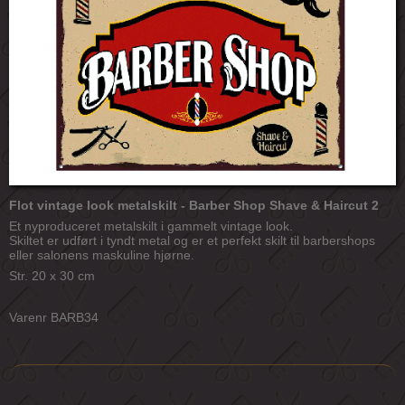
Flot vintage look metalskilt - Barber Shop Shave & Haircut 2
Et nyproduceret metalskilt i gammelt vintage look.
Skiltet er udført i tyndt metal og er et perfekt skilt til barbershops
eller salonens maskuline hjørne.
Str. 20 x 30 cm
Varenr BARB34