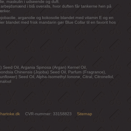
ie, maskulin i udseende og duft.
f arbejdsmænd i blå overalls, hvor duften får tankerne hen på
ærker.
jojobaolie, arganolie og kokosolie blandet med vitamin E og en
ier blandet med frisk mandarin gør Blue Collar til en favorit hos
e) Seed Oil, Argania Spinosa (Argan) Kernel Oil,
mondsia Chinensis (Jojoba) Seed Oil, Parfum (Fragrance),
flower) Seed Oil, Alpha-Isomethyl Ionone, Citral, Citronellol,
nalool
hartoke.dk
CVR-nummer
:
33158823
Sitemap