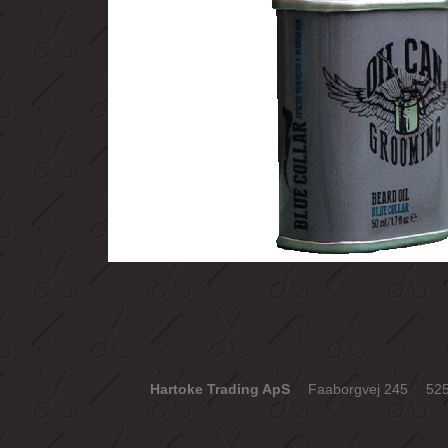
Hartoke Trading ApS
Faaborgvej 245
52