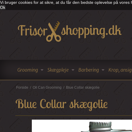
Vi bruger cookies for at sikre, at du får den bedste oplevelse på vore
Ok
Grooming
Skægpleje
Barbering
Krop, ansig
Forside
/
Oil Can Grooming
/
Blue Collar skægolie
Blue Collar skægolie