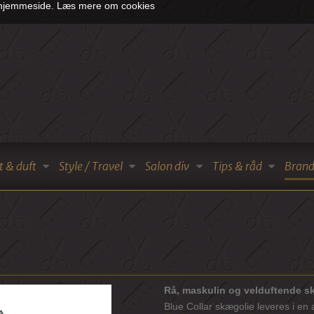
s hjemmeside.
Læs mere om cookies
t & duft
Style / Travel
Salon div
Tips & råd
Brand
Rå, maskulin og velduftende s
Blue Collar skægolie leveres i e