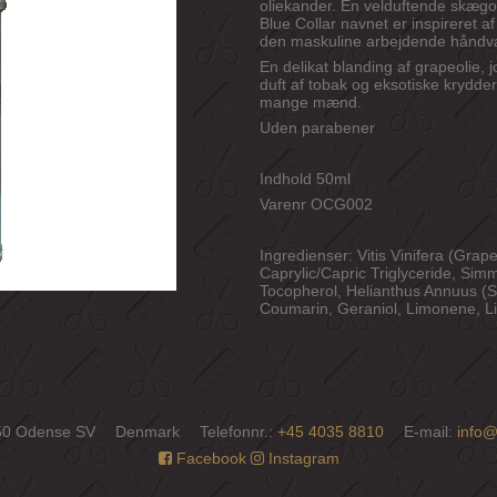
oliekander. En velduftende skægol
Blue Collar navnet er inspireret a
den maskuline arbejdende håndv
En delikat blanding af grapeolie, 
duft af tobak og eksotiske krydder
mange mænd.
Uden parabener
Indhold 50ml
Varenr OCG002
Ingredienser: Vitis Vinifera (Grap
Caprylic/Capric Triglyceride, Sim
Tocopherol, Helianthus Annuus (Sun
Coumarin, Geraniol, Limonene, Li
50 Odense SV
Denmark
Telefonnr.
:
+45 4035 8810
E-mail
:
info@
Facebook
Instagram