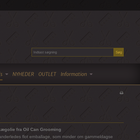
Søg
s
NYHEDER
OUTLET
Information
kægolie fra Oil Can Grooming
n anderledes flot emballage, som minder om gammeldagse