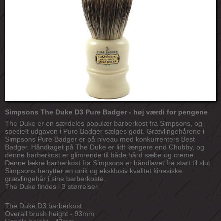
Simpsons The Duke D3 Pure Badger - høj værdi for pengene
The Duke er en særdeles populær barberkost fra Simpsons, og
specielt udgaven i Pure Badger sælges godt. Grævlingehårene i
Simpsons Pure Badger er på niveau med konkurrenters Best
Badger. Håndtaget på The Duke er lidt længere end Chubby, og
denne barberkost er glimrende til både hård sæbe og creme.
Denne lækre barberkost fra Simpsons er håndlavet fra start til slut.
Simpsons benytter en unik og eksklusiv kvalitet kinesiske
grævlingehår i sine barberkoste.
The Duke findes i 3 størrelser.
The Duke D3 barberkost
Overall brush height - 93mm