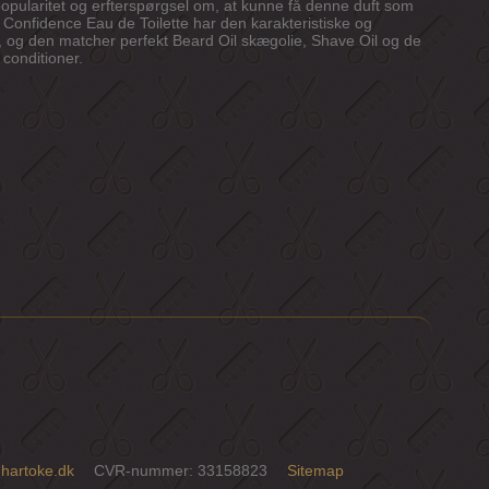
pularitet og erfterspørgsel om, at kunne få denne duft som
h Confidence Eau de Toilette har den karakteristiske og
r, og den matcher perfekt Beard Oil skægolie, Shave Oil og de
conditioner.
hartoke.dk
CVR-nummer
:
33158823
Sitemap