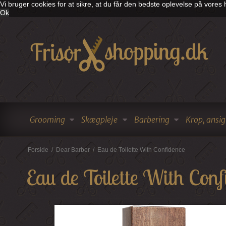
Vi bruger cookies for at sikre, at du får den bedste oplevelse på vore
Ok
Grooming
Skægpleje
Barbering
Krop, ansig
Forside
/
Dear Barber
/
Eau de Toilette With Confidence
Eau de Toilette With Conf