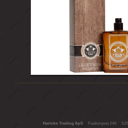
Hartoke Trading ApS
Faaborgvej 245
52