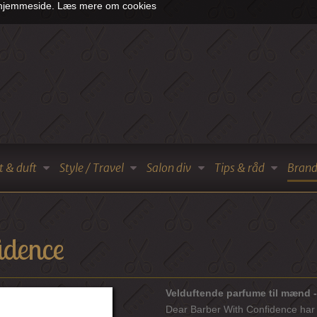
s hjemmeside.
Læs mere om cookies
t & duft
Style / Travel
Salon div
Tips & råd
Brand
idence
Velduftende parfume til mænd -
Dear Barber With Confidence har g