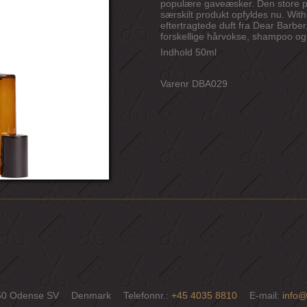
populære gaveæsker. Den store po
særskilt produkt opfyldes nu. Wit
eftertragtede duft fra Dear Barbe
forskellige hårvokse, shampoo og 
Indhold 50ml
Varenr DBA029
50 Odense SV
Denmark
Telefonnr.
:
+45 4035 8810
E-mail
:
info@