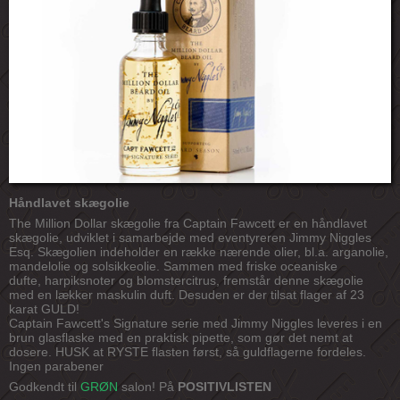
Håndlavet skægolie
The Million Dollar skægolie fra Captain Fawcett er en håndlavet
skægolie, udviklet i samarbejde med eventyreren Jimmy Niggles
Esq. Skægolien indeholder en række nærende olier, bl.a. arganolie,
mandelolie og solsikkeolie. Sammen med friske oceaniske
dufte, harpiksnoter og blomstercitrus, fremstår denne skægolie
med en lækker maskulin duft. Desuden er der tilsat flager af 23
karat GULD!
Captain Fawcett's Signature serie med Jimmy Niggles leveres i en
brun glasflaske med en praktisk pipette, som gør det nemt at
dosere. HUSK at RYSTE flasten først, så guldflagerne fordeles.
Ingen parabener
Godkendt til
GRØN
salon! På
POSITIVLISTEN