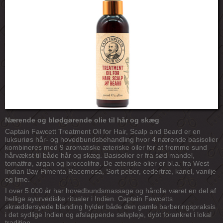
Nærende og blødgørende olie til hår og skæg
Captain Fawcett Treatment Oil for Hair, Scalp and Beard er en
luksuriøs hår- og hovedbundsbehandling hvor 4 nærende basisolier
kombineres med 9 aromatiske æteriske oiler for at fremme sund
hårvækst til både hår og skæg. Basisolier er fra sød mandel,
tomatfrø, argan og broccolifrø. De æteriske olier er bl.a. fra West
Indian Bay Pimenta Racemosa, Sort peber, cedertræ, kanel, vanilje
og lime.
I over 5.000 år har hovedbundsmassage og hårolie været en del af
hellige ayurvediske ritualer i Indien. Captain Fawcetts
skræddersyede blanding hylder både den gamle barberingspraksis
i det sydlige Indien og afslappende selvpleje, dybt forankret i lokal
tradition.