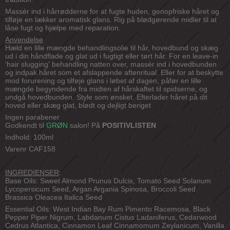
Massér ind i hårrødderne for at fugte huden, genopfriske håret og
tilføje en lækker aromatisk glans. Rig på blødgørende midler til at
låse fugt og hjælpe med reparation.
Anvendelse
Hæld en lille mængde behandlingsolie til hår, hovedbund og skæg
ud i din håndflade og glat ud i fugtigt eller tørt hår. For en leave-in
'hair slugging' behandling natten over, massér ind i hovedbunden
og indpak håret som et afslappende aftenritual. Eller for at beskytte
mod forurening og tilføje glans i løbet af dagen, påfør en lille
mængde begyndende fra midten af hårskaftet til spidserne, og
undgå hovedbunden. Style som ønsket. Efterlader håret på dit
hoved eller skæg glat, blødt og dejligt beriget
Ingen parabener
Godkendt til
GRØN
salon! På
POSITIVLISTEN
Indhold: 100ml
Varenr CAF158
INGREDIENSER
:
Base Oils: Sweet Almond Prunus Dulcis, Tomato Seed Solanum
Lycopersicum Seed, Argan Argania Spinosa, Broccoli Seed
Brassica Oleacea Italica Seed
Essential Oils: West Indian Bay Rum Pimento Racemosa, Black
Pepper Piper Nigrum, Labdanum Cistus Ladaniferus, Cedarwood
Cedrus Atlantica, Cinnamon Leaf Cinnamomum Zeylanicum, Vanilla