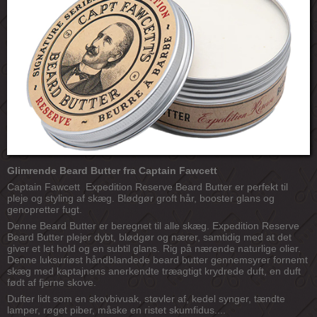
Glimrende Beard Butter fra Captain Fawcett
Captain Fawcett Expedition Reserve Beard Butter er perfekt til
pleje og styling af skæg. Blødgør groft hår, booster glans og
genopretter fugt.
Denne Beard Butter er beregnet til alle skæg. Expedition Reserve
Beard Butter plejer dybt, blødgør og nærer, samtidig med at det
giver et let hold og en subtil glans. Rig på nærende naturlige olier.
Denne luksuriøst håndblandede beard butter gennemsyrer fornemt
skæg med kaptajnens anerkendte træagtigt krydrede duft, en duft
født af fjerne skove.
Dufter lidt som en skovbivuak, støvler af, kedel synger, tændte
lamper, røget piber, måske en ristet skumfidus....